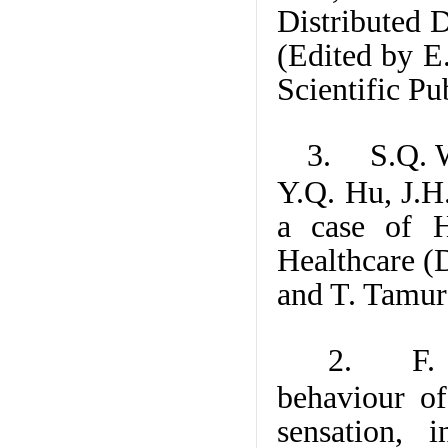
Distributed 
(Edited by E
Scientific Pu
3. S.Q. W
Y.Q. Hu, J.H.
a case of H
Healthcare (
and T. Tamur
2. F. X
behaviour of
sensation,