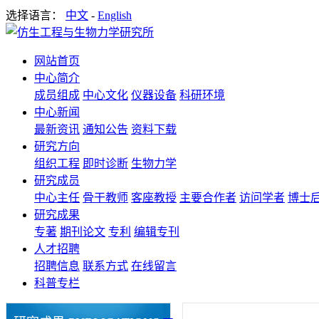
选择语言：
中文
-
English
网站首页
中心简介
成员组成
中心文化
仪器设备
科研环境
中心新闻
最新资讯
通知公告
资料下载
研究方向
组织工程
即时诊断
生物力学
研究成员
中心主任
骨干教师
客座教授
主要合作者
访问学者
博士
研究成果
专著
期刊论文
专利
编辑专刊
人才招聘
招聘信息
联系方式
在线留言
科普专栏