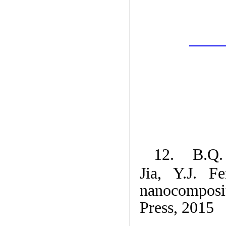
12. B.Q. L
Jia, Y.J. F
nanocomposit
Press, 2015