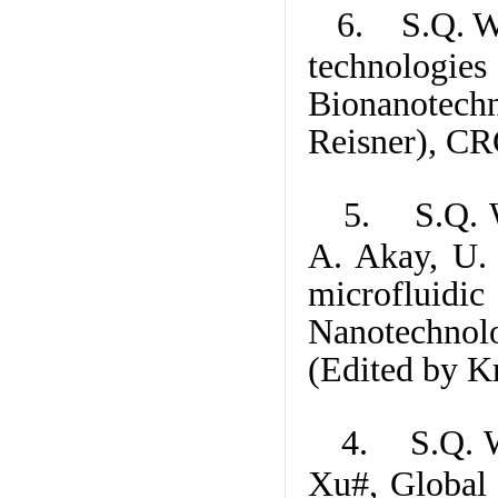
6. S.Q. Wa
technolog
Bionanotechn
Reisner), CR
5. S.Q. W
A. Akay, U. 
microfluidi
Nanotechnolo
(Edited by K
4. S.Q. Wa
Xu#, Global