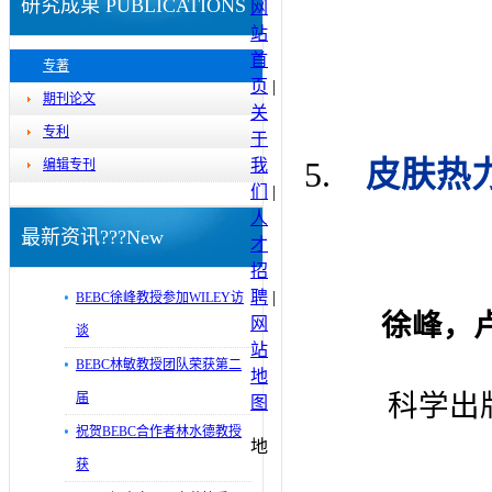
研究成果 PUBLICATIONS
网
站
首
专著
页
|
期刊论文
关
专利
于
5.
皮肤热
我
编辑专刊
们
|
人
最新资讯???New
才
招
聘
|
BEBC徐峰教授参加WILEY访
徐峰，
网
谈
站
BEBC林敏教授团队荣获第二
地
科学出版
届
图
祝贺BEBC合作者林水德教授
地
获