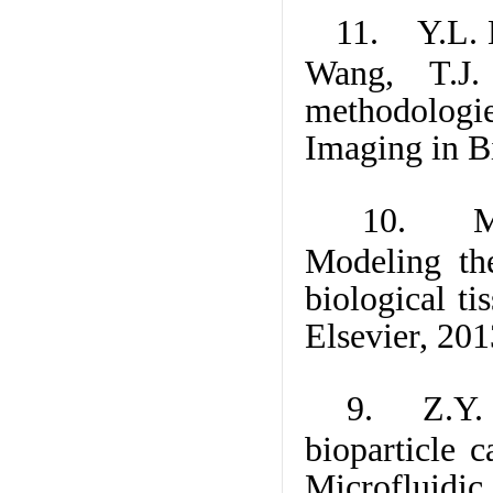
11. Y.L. H
Wang, T.J.
methodologi
Imaging in B
10. M. 
Modeling th
biological ti
Elsevier, 20
9. Z.Y. L
bioparticle c
Microfluidic