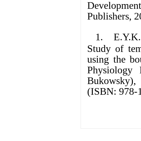
Development
Publishers, 
1. E.Y.K. 
Study of tem
using the b
Physiology 
Bukowsky), 
(ISBN: 978-