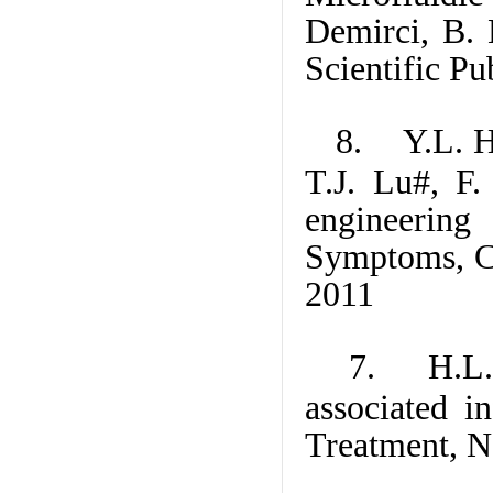
Demirci, B. 
Scientific P
8. Y.L. Ha
T.J. Lu#, F
engineering
Symptoms, Ca
2011
7. H.L. W
associated i
Treatment, N