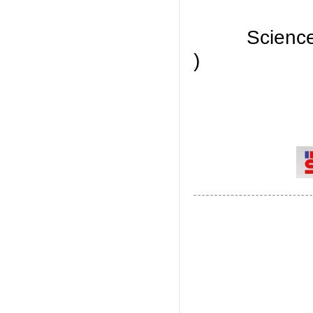
Scienc
)