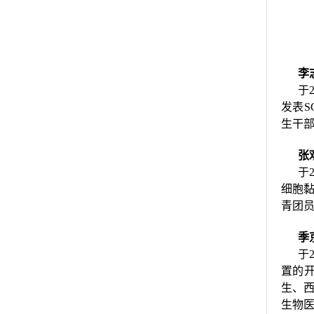
李
于
发表S
生干
张
于
细胞黏
青团员
季
于
置的开
生、
生物医