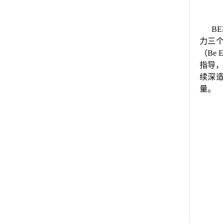
B
力三
（Be
指导
续深
量。