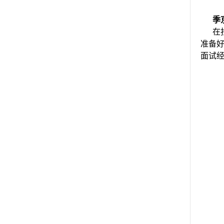
季
在
准备
面试