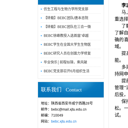
李
仿生工程与生物力学所党支部
马
【转载】BEBC团队/唐本忠院
重选
了
【转载】BEBC团队在三合一微
了解
BEBC徐峰教授入选首届“卓越
确的
BEBC学生在全国大学生生物医
域。
提
BEBC研究人员在创面力学修复
能。
毕业快乐│前程似锦，乘风破
多
BEBC党支部召开6月组织生活
持网
提
管理
联系我们 Contact
后投
保
地址：陕西省西安市咸宁西路28号
松。
邮件：bebc@mail.xjtu.edu.cn
试。
邮编：710049
网站：
bebc.xjtu.edu.cn